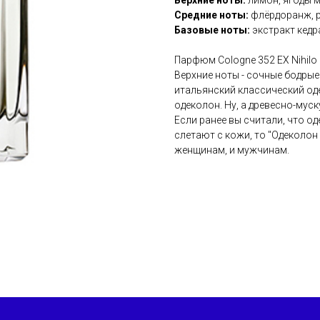
Верхние ноты:
лимон, ягоды 
Средние ноты:
флёрдоранж, р
Базовые ноты:
экстракт кедра
Парфюм Cologne 352 EX Nihilo
Верхние ноты - сочные бодрые
итальянский классический од
одеколон. Ну, а древесно-мус
Если ранее вы считали, что о
слетают с кожи, то "Одеколон
женщинам, и мужчинам.