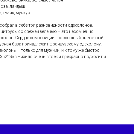
можжевельника, зеленые листья
оза, ландыш
, гуаяк, мускус
 собрал в себе три разновидности одеколонов.
 цитрусы со свежей зеленью – это несомненно
еколон. Сердце композиции - роскошный цветочный
кусная база принадлежит французскому одеколону.
деколоны – только для мужчин, и к тому же быстро
 352" Экс Нихило очень стоек и прекрасно подходит и