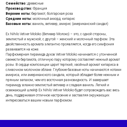
Семейство:
древесные
Производство:
Франция
Верхние ноты:
бергамот, болгарская роза
Средние ноты:
молочный аккорд, кипарис
Базовые ноты:
ваниль, ветивер, амирис (американский сандал)
Ex Nihilo Vetiver Moloko (Ветивер Молоко) – это, с одной стороны,
землистый и мужской, с другой – женский и молочный парфюм. Эта
двойственность аромата элегантно проявляется, когда его симфония
развивается на коже.
Парфюмерная пирамида духов Vetiver Moloko начинается с утонченной
свежести бергамота, отличную пару которому составляет нежный аромат
розы. В сердце композиции царит терпкий, хвойный аромат кипариса в
сливочном молочном облаке. Глубокие базовые ноты начинаются нотами
амириса, или американского сандала, который обладает более нежным и
пряным запахом, чем его восточная разновидность. И завершает
пирамиду влажно-землистый ветивер и сладкая ваниль. Легкий и
освежающий шлейф Ex Nihilo Vetiver Moloko будет сопровождать вас весь
день, поддерживая отличное настроение и заставляя окружающих
интересоваться вашим новым парфюмом.